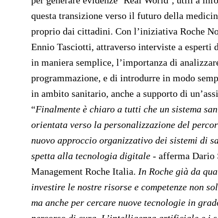
per generare evidenze ‘Real World’, utili a inf
questa transizione verso il futuro della medici
proprio dai cittadini. Con l’iniziativa Roche 
Ennio Tasciotti, attraverso interviste a esperti 
in maniera semplice, l’importanza di analizzare 
programmazione, e di introdurre in modo sempre
in ambito sanitario, anche a supporto di un’ass
“
Finalmente è chiaro a tutti che un sistema sa
orientata verso la personalizzazione del perco
nuovo approccio organizzativo dei sistemi di s
spetta alla tecnologia digitale
- afferma
Dario 
Management Roche Italia.
In Roche già da qu
investire le nostre risorse e competenze non s
ma anche per cercare nuove tecnologie in grado 