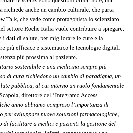
ormare le scelte: sono questioni ormai note, ma
na richiede anche un cambio culturale, che parta
Now Talk, che vede come protagonista lo scienziato
del settore Roche Italia vuole contribuire a spiegare,
i dati di salute, per migliorare le cure e la
 più efficace e sistematico le tecnologie digitali
istenza più prossima al paziente.
nitario sostenibile e una medicina sempre più
rso di cura richiedono un cambio di paradigma, un
alute pubblica, al cui interno un ruolo fondamentale
Scapola
, direttore dell’Integrated Access
alche anno abbiamo compreso l’importanza di
olo per sviluppare nuove soluzioni farmacologiche,
di facilitare a medici e pazienti la gestione del