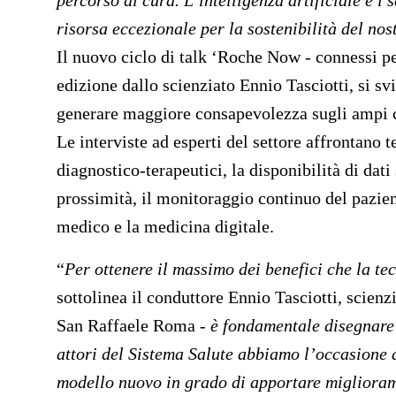
percorso di cura. L’intelligenza artificiale e i 
risorsa eccezionale per la sostenibilità del nos
Il nuovo ciclo di talk ‘Roche Now - connessi pe
edizione dallo scienziato Ennio Tasciotti, si sv
generare maggiore consapevolezza sugli ampi con
Le interviste ad esperti del settore affrontano 
diagnostico-terapeutici, la disponibilità di dati s
prossimità, il monitoraggio continuo del pazient
medico e la medicina digitale.
“
Per ottenere il massimo dei benefici che la te
sottolinea il conduttore
Ennio Tasciotti
, scien
San Raffaele Roma -
è fondamentale disegnare 
attori del Sistema Salute abbiamo l’occasione 
modello nuovo in grado di apportare miglioramen