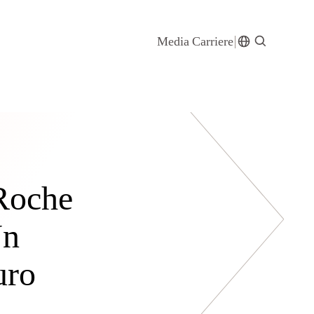
Media
Carriere
“Roche
Un
uro