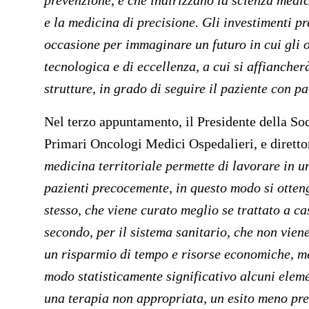
prevenzione, e che indirizzano la scienza medi
e la medicina di precisione. Gli investimenti p
occasione per immaginare un futuro in cui gli o
tecnologica e di eccellenza, a cui si affiancher
strutture, in grado di seguire il paziente con p
Nel terzo appuntamento, il Presidente della So
Primari Oncologi Medici Ospedalieri, e dirett
medicina territoriale permette di lavorare in u
pazienti precocemente, in questo modo si otteng
stesso, che viene curato meglio se trattato a cas
secondo, per il sistema sanitario, che non vien
un risparmio di tempo e risorse economiche, men
modo statisticamente significativo alcuni elem
una terapia non appropriata, un esito meno prec