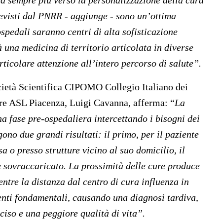
ca sempre più verso la personalizzazione della cura
revisti dal PNRR - aggiunge - sono un’ottima
spedali saranno centri di alta sofisticazione
à una medicina di territorio articolata in diverse
articolare attenzione all’intero percorso di salute”.
cietà Scientifica CIPOMO Collegio Italiano dei
ore ASL Piacenza,
Luigi Cavanna,
afferma: “
La
na fase pre-ospedaliera intercettando i bisogni dei
ono due grandi risultati: il primo, per il paziente
a o presso strutture vicino al suo domicilio, il
e sovraccaricato. La prossimità delle cure produce
tre la distanza dal centro di cura influenza in
enti fondamentali, causando una diagnosi tardiva,
iso e una peggiore qualità di vita”.