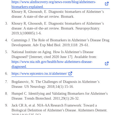
https://www.alzdiscovery.org/news-room/blog/alzheimers-
biomarkers-explained.
Khoury R, Ghossoub, E. Diagnostic biomarkers of Alzheimer’s
disease: A state-of-the-art review. Biomark.
Khoury R, Ghossoub, E. Diagnostic biomarkers of Alzheimer’s
disease: A state-of-the-art review. Biomark. Neuropsychiatry.
2019;1(100005):1-6.
Cummings J. The Role of Biomarkers in Alzheimer’s Disease Drug
Development. Adv Exp Med Biol. 2019;1118: 29–61.
National Institute on Aging. How Is Alzheimer's Disease
Diagnosed? [Internet; cited 2020 June 17]. Available from:
https://www.nia.nih.gov/health/how-alzheimers-disease-
diagnosed.
https://www.epicentro.iss.it/alzheimer/
Bogdanovic, N. The Challenges of Diagnosis in Alzheimer’s
Disease. US Neurology. 2018;14(1):15-16.
Humpel C. Identifying and Validating Biomarkers for Alzheimer's
Disease. Trends Biotechnol. 2011;29(1):26-32.
Jack CR Jr, et al. NIA-AA Research Framework: Toward a
Biological Deﬁnition of Alzheimer's Disease. Alzheimers Dement.