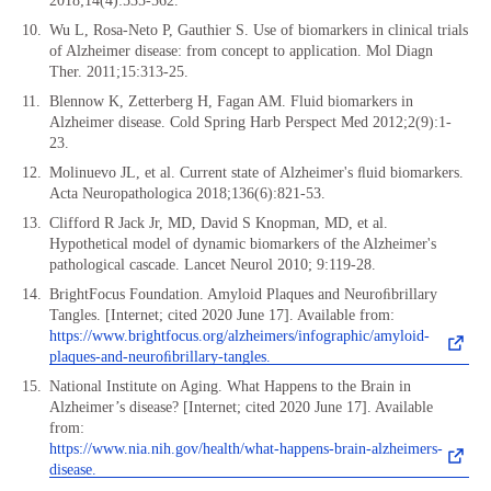
2018;14(4):535-562.
Wu L, Rosa-Neto P, Gauthier S. Use of biomarkers in clinical trials
of Alzheimer disease: from concept to application. Mol Diagn
Ther. 2011;15:313-25.
Blennow K, Zetterberg H, Fagan AM. Fluid biomarkers in
Alzheimer disease. Cold Spring Harb Perspect Med 2012;2(9):1-
23.
Molinuevo JL, et al. Current state of Alzheimer's ﬂuid biomarkers.
Acta Neuropathologica 2018;136(6):821-53.
Clifford R Jack Jr, MD, David S Knopman, MD, et al.
Hypothetical model of dynamic biomarkers of the Alzheimer's
pathological cascade. Lancet Neurol 2010; 9:119-28.
BrightFocus Foundation. Amyloid Plaques and Neuroﬁbrillary
Tangles. [Internet; cited 2020 June 17]. Available from:
https://www.brightfocus.org/alzheimers/infographic/amyloid-
plaques-and-neuroﬁbrillary-tangles.
National Institute on Aging. What Happens to the Brain in
Alzheimer’s disease? [Internet; cited 2020 June 17]. Available
from:
https://www.nia.nih.gov/health/what-happens-brain-alzheimers-
disease.