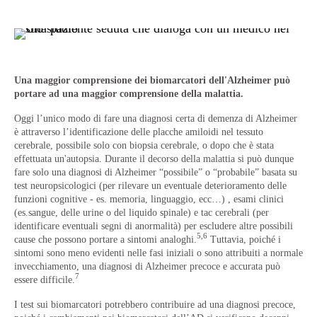
Una maggior comprensione dei biomarcatori dell'Alzheimer può
Mon
portare ad una maggior comprensione della malattia.
Mis
Oggi l’unico modo di fare una diagnosi certa di demenza di Alzheimer
vel
è attraverso l’identificazione delle placche amiloidi nel tessuto
a p
cerebrale, possibile solo con biopsia cerebrale, o dopo che è stata
I b
effettuata un'autopsia. Durante il decorso della malattia si può dunque
Un 
fare solo una diagnosi di Alzheimer “possibile” o “probabile” basata su
med
test neuropsicologici (per rilevare un eventuale deterioramento delle
con
funzioni cognitive - es. memoria, linguaggio, ecc…) , esami clinici
(es.sangue, delle urine o del liquido spinale) e tac cerebrali (per
identificare eventuali segni di anormalità) per escludere altre possibili
5,6
cause che possono portare a sintomi analoghi.
Tuttavia, poiché i
sintomi sono meno evidenti nelle fasi iniziali o sono attribuiti a normale
invecchiamento, una diagnosi di Alzheimer precoce e accurata può
7
essere difficile.
I test sui biomarcatori potrebbero contribuire ad una diagnosi precoce,