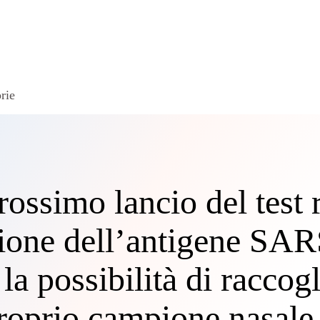
rie
rossimo lancio del test 
azione dell’antigene SA
 la possibilità di raccog
roprio campione nasale