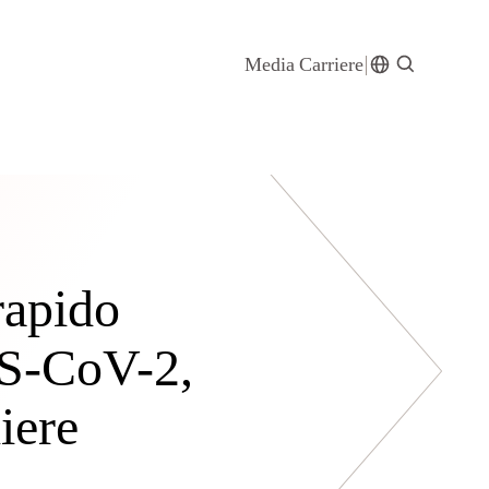
Media
Carriere
rapido
RS-CoV-2,
liere