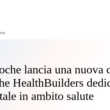
rie
oche lancia una nuova 
e HealthBuilders dedi
tale in ambito salute