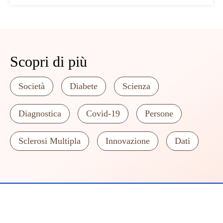
Scopri di più
Società
Diabete
Scienza
Diagnostica
Covid-19
Persone
Sclerosi Multipla
Innovazione
Dati